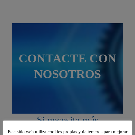
CONTACTE CON
NOSOTROS
Si necesita más
información o quiere
Este sitio web utiliza cookies propias y de terceros para mejorar