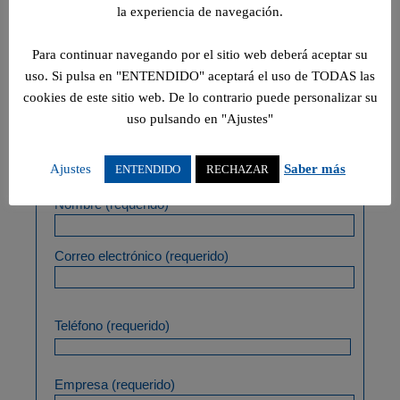
la experiencia de navegación.
ponerse en contacto con
Para continuar navegando por el sitio web deberá aceptar su
nosotros, déjenos sus datos
uso. Si pulsa en "ENTENDIDO" aceptará el uso de TODAS las
y le responderemos lo
cookies de este sitio web. De lo contrario puede personalizar su
uso pulsando en "Ajustes"
antes posible.
Ajustes
Saber más
ENTENDIDO
RECHAZAR
Nombre (requerido)
Correo electrónico (requerido)
Teléfono (requerido)
Empresa (requerido)